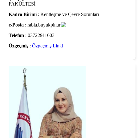
FAKÜLTESİ
Kadro Birimi
: Kentleşme ve Çevre Sorunları
e-Posta
: rabia.buyukpinar
Telefon
: 03722911603
Özgeçmiş
:
Özgeçmiş Linki