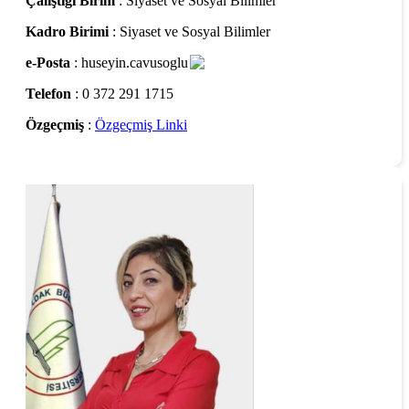
Çalıştığı Birim
: Siyaset ve Sosyal Bilimler
Kadro Birimi
: Siyaset ve Sosyal Bilimler
e-Posta
: huseyin.cavusoglu
Telefon
: 0 372 291 1715
Özgeçmiş
:
Özgeçmiş Linki