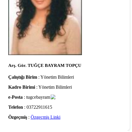
Arş. Gör. TUĞÇE BAYRAM TOPÇU
Çalıştığı Birim
: Yönetim Bilimleri
Kadro Birimi
: Yönetim Bilimleri
e-Posta
: tugcebayram
Telefon
: 03722911615
Özgeçmiş
:
Özgeçmiş Linki