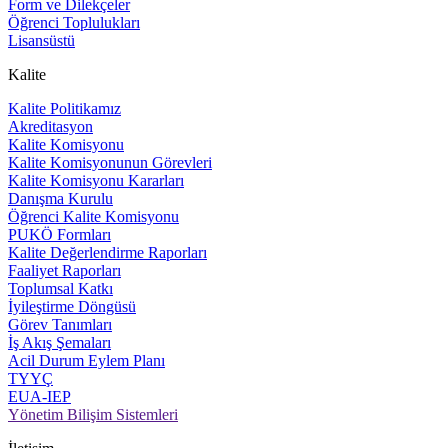
Form ve Dilekçeler
Öğrenci Toplulukları
Lisansüstü
Kalite
Kalite Politikamız
Akreditasyon
Kalite Komisyonu
Kalite Komisyonunun Görevleri
Kalite Komisyonu Kararları
Danışma Kurulu
Öğrenci Kalite Komisyonu
PUKÖ Formları
Kalite Değerlendirme Raporları
Faaliyet Raporları
Toplumsal Katkı
İyileştirme Döngüsü
Görev Tanımları
İş Akış Şemaları
Acil Durum Eylem Planı
TYYÇ
EUA-IEP
Yönetim Bilişim Sistemleri