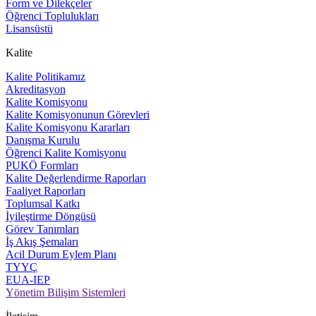
Form ve Dilekçeler
Öğrenci Toplulukları
Lisansüstü
Kalite
Kalite Politikamız
Akreditasyon
Kalite Komisyonu
Kalite Komisyonunun Görevleri
Kalite Komisyonu Kararları
Danışma Kurulu
Öğrenci Kalite Komisyonu
PUKÖ Formları
Kalite Değerlendirme Raporları
Faaliyet Raporları
Toplumsal Katkı
İyileştirme Döngüsü
Görev Tanımları
İş Akış Şemaları
Acil Durum Eylem Planı
TYYÇ
EUA-IEP
Yönetim Bilişim Sistemleri