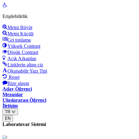
Open
toolbar
Erişilebilirlik
Metni Büyüt
Metni Küçült
Gri tonlama
Yüksek Contrast
Düşük Contrast
Açık Arkaplan
Linklerin altını çiz
Okunabilir Yazı Tipi
Reset
Bize ulaşın
Aday Öğrenci
Mezunlar
Uluslararası Öğrenci
İletişim
TR
EN
Laboratuvar Sistemi