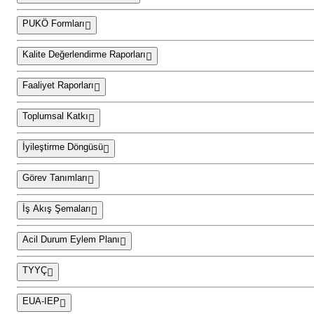
PUKÖ Formları
Kalite Değerlendirme Raporları
Faaliyet Raporları
Toplumsal Katkı
İyileştirme Döngüsü
Görev Tanımları
İş Akış Şemaları
Acil Durum Eylem Planı
TYYÇ
EUA-IEP