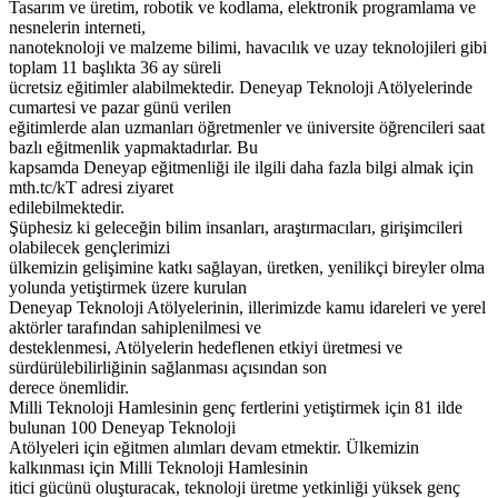
Tasarım ve üretim, robotik ve kodlama, elektronik programlama ve
nesnelerin interneti,
nanoteknoloji ve malzeme bilimi, havacılık ve uzay teknolojileri gibi
toplam 11 başlıkta 36 ay süreli
ücretsiz eğitimler alabilmektedir. Deneyap Teknoloji Atölyelerinde
cumartesi ve pazar günü verilen
eğitimlerde alan uzmanları öğretmenler ve üniversite öğrencileri saat
bazlı eğitmenlik yapmaktadırlar. Bu
kapsamda Deneyap eğitmenliği ile ilgili daha fazla bilgi almak için
mth.tc/kT adresi ziyaret
edilebilmektedir.
Şüphesiz ki geleceğin bilim insanları, araştırmacıları, girişimcileri
olabilecek gençlerimizi
ülkemizin gelişimine katkı sağlayan, üretken, yenilikçi bireyler olma
yolunda yetiştirmek üzere kurulan
Deneyap Teknoloji Atölyelerinin, illerimizde kamu idareleri ve yerel
aktörler tarafından sahiplenilmesi ve
desteklenmesi, Atölyelerin hedeflenen etkiyi üretmesi ve
sürdürülebilirliğinin sağlanması açısından son
derece önemlidir.
Milli Teknoloji Hamlesinin genç fertlerini yetiştirmek için 81 ilde
bulunan 100 Deneyap Teknoloji
Atölyeleri için eğitmen alımları devam etmektir. Ülkemizin
kalkınması için Milli Teknoloji Hamlesinin
itici gücünü oluşturacak, teknoloji üretme yetkinliği yüksek genç