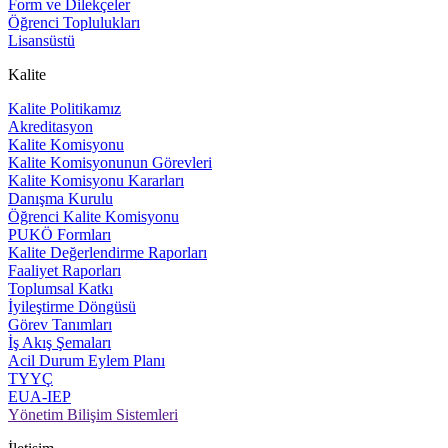
Form ve Dilekçeler
Öğrenci Toplulukları
Lisansüstü
Kalite
Kalite Politikamız
Akreditasyon
Kalite Komisyonu
Kalite Komisyonunun Görevleri
Kalite Komisyonu Kararları
Danışma Kurulu
Öğrenci Kalite Komisyonu
PUKÖ Formları
Kalite Değerlendirme Raporları
Faaliyet Raporları
Toplumsal Katkı
İyileştirme Döngüsü
Görev Tanımları
İş Akış Şemaları
Acil Durum Eylem Planı
TYYÇ
EUA-IEP
Yönetim Bilişim Sistemleri