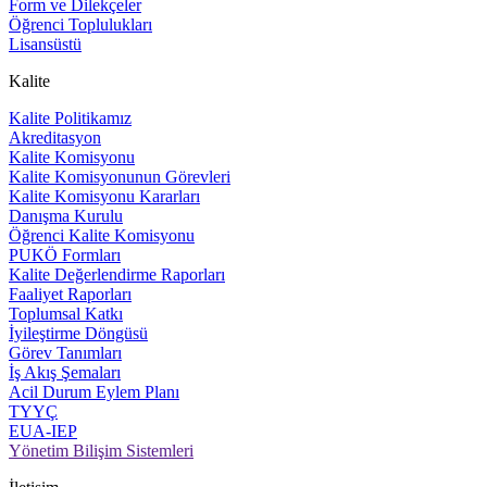
Form ve Dilekçeler
Öğrenci Toplulukları
Lisansüstü
Kalite
Kalite Politikamız
Akreditasyon
Kalite Komisyonu
Kalite Komisyonunun Görevleri
Kalite Komisyonu Kararları
Danışma Kurulu
Öğrenci Kalite Komisyonu
PUKÖ Formları
Kalite Değerlendirme Raporları
Faaliyet Raporları
Toplumsal Katkı
İyileştirme Döngüsü
Görev Tanımları
İş Akış Şemaları
Acil Durum Eylem Planı
TYYÇ
EUA-IEP
Yönetim Bilişim Sistemleri