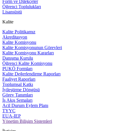
Form ve Dilekçeler
Öğrenci Toplulukları
Lisansüstü
Kalite
Kalite Politikamız
Akreditasyon
Kalite Komisyonu
Kalite Komisyonunun Görevleri
Kalite Komisyonu Kararları
Danışma Kurulu
Öğrenci Kalite Komisyonu
PUKÖ Formları
Kalite Değerlendirme Raporları
Faaliyet Raporları
Toplumsal Katkı
İyileştirme Döngüsü
Görev Tanımları
İş Akış Şemaları
Acil Durum Eylem Planı
TYYÇ
EUA-IEP
Yönetim Bilişim Sistemleri