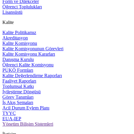
Form ve Dilekçeler
Öğrenci Toplulukları
Lisansüstü
Kalite
Kalite Politikamız
Akreditasyon
Kalite Komisyonu
Kalite Komisyonunun Görevleri
Kalite Komisyonu Kararları
Danışma Kurulu
Öğrenci Kalite Komisyonu
PUKÖ Formları
Kalite Değerlendirme Raporları
Faaliyet Raporları
Toplumsal Katkı
İyileştirme Döngüsü
Görev Tanımları
İş Akış Şemaları
Acil Durum Eylem Planı
TYYÇ
EUA-IEP
Yönetim Bilişim Sistemleri