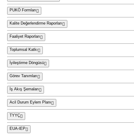
PUKÖ Formları
Kalite Değerlendirme Raporları
Faaliyet Raporları
Toplumsal Katkı
İyileştirme Döngüsü
Görev Tanımları
İş Akış Şemaları
Acil Durum Eylem Planı
TYYÇ
EUA-IEP