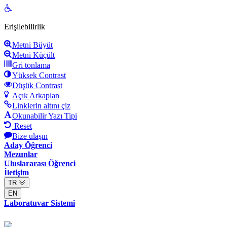
Open
toolbar
Erişilebilirlik
Metni Büyüt
Metni Küçült
Gri tonlama
Yüksek Contrast
Düşük Contrast
Açık Arkaplan
Linklerin altını çiz
Okunabilir Yazı Tipi
Reset
Bize ulaşın
Aday Öğrenci
Mezunlar
Uluslararası Öğrenci
İletişim
TR
EN
Laboratuvar Sistemi