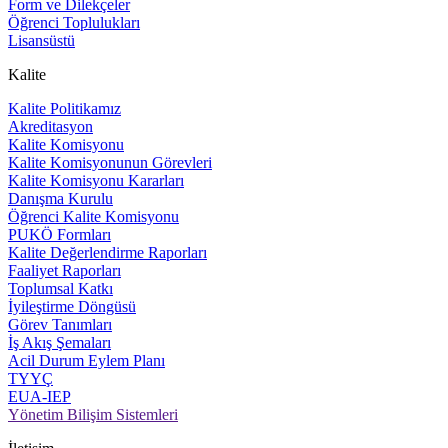
Form ve Dilekçeler
Öğrenci Toplulukları
Lisansüstü
Kalite
Kalite Politikamız
Akreditasyon
Kalite Komisyonu
Kalite Komisyonunun Görevleri
Kalite Komisyonu Kararları
Danışma Kurulu
Öğrenci Kalite Komisyonu
PUKÖ Formları
Kalite Değerlendirme Raporları
Faaliyet Raporları
Toplumsal Katkı
İyileştirme Döngüsü
Görev Tanımları
İş Akış Şemaları
Acil Durum Eylem Planı
TYYÇ
EUA-IEP
Yönetim Bilişim Sistemleri