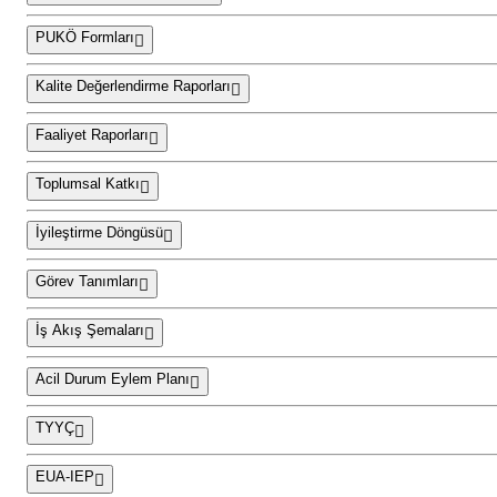
PUKÖ Formları
Kalite Değerlendirme Raporları
Faaliyet Raporları
Toplumsal Katkı
İyileştirme Döngüsü
Görev Tanımları
İş Akış Şemaları
Acil Durum Eylem Planı
TYYÇ
EUA-IEP