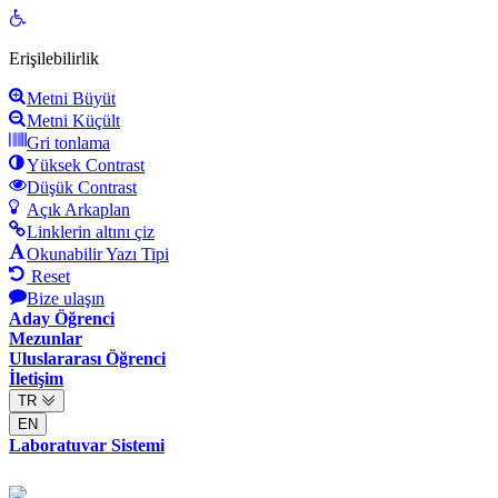
Open
toolbar
Erişilebilirlik
Metni Büyüt
Metni Küçült
Gri tonlama
Yüksek Contrast
Düşük Contrast
Açık Arkaplan
Linklerin altını çiz
Okunabilir Yazı Tipi
Reset
Bize ulaşın
Aday Öğrenci
Mezunlar
Uluslararası Öğrenci
İletişim
TR
EN
Laboratuvar Sistemi