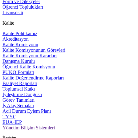
Form ve Dilekçeler
Öğrenci Toplulukları
Lisansüstü
Kalite
Kalite Politikamız
Akreditasyon
Kalite Komisyonu
Kalite Komisyonunun Görevleri
Kalite Komisyonu Kararları
Danışma Kurulu
Öğrenci Kalite Komisyonu
PUKÖ Formları
Kalite Değerlendirme Raporları
Faaliyet Raporları
Toplumsal Katkı
İyileştirme Döngüsü
Görev Tanımları
İş Akış Şemaları
Acil Durum Eylem Planı
TYYÇ
EUA-IEP
Yönetim Bilişim Sistemleri