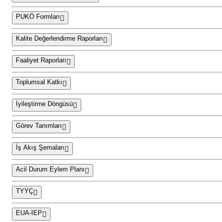
PUKÖ Formları
Kalite Değerlendirme Raporları
Faaliyet Raporları
Toplumsal Katkı
İyileştirme Döngüsü
Görev Tanımları
İş Akış Şemaları
Acil Durum Eylem Planı
TYYÇ
EUA-IEP