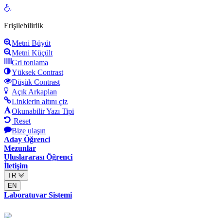
Open
toolbar
Erişilebilirlik
Metni Büyüt
Metni Küçült
Gri tonlama
Yüksek Contrast
Düşük Contrast
Açık Arkaplan
Linklerin altını çiz
Okunabilir Yazı Tipi
Reset
Bize ulaşın
Aday Öğrenci
Mezunlar
Uluslararası Öğrenci
İletişim
TR
EN
Laboratuvar Sistemi