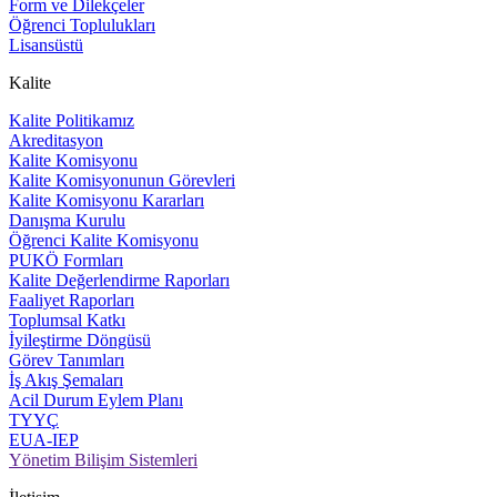
Form ve Dilekçeler
Öğrenci Toplulukları
Lisansüstü
Kalite
Kalite Politikamız
Akreditasyon
Kalite Komisyonu
Kalite Komisyonunun Görevleri
Kalite Komisyonu Kararları
Danışma Kurulu
Öğrenci Kalite Komisyonu
PUKÖ Formları
Kalite Değerlendirme Raporları
Faaliyet Raporları
Toplumsal Katkı
İyileştirme Döngüsü
Görev Tanımları
İş Akış Şemaları
Acil Durum Eylem Planı
TYYÇ
EUA-IEP
Yönetim Bilişim Sistemleri