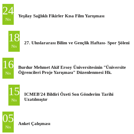
24
Yeşilay Sağlıklı Fikirler Kısa Film Yarışması
Nis
18
27. Uluslararası Bilim ve Gençlik Haftası- Spor Şöleni
Nis
16
Burdur Mehmet Akif Ersoy Üniversitesinin "Üniversite
Öğrencileri Proje Yarışması" Düzenlenmesi Hk.
Nis
15
ICMEB'24 Bildiri Özeti Son Gönderim Tarihi
Uzatılmıştır
Nis
05
Anket Çalışması
Nis