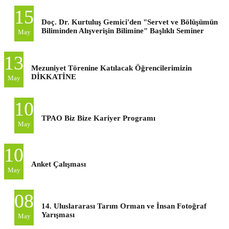
15
Doç. Dr. Kurtuluş Gemici'den "Servet ve Bölüşümün
Biliminden Alışverişin Bilimine" Başlıklı Seminer
May
13
Mezuniyet Törenine Katılacak Öğrencilerimizin
DİKKATİNE
May
10
TPAO Biz Bize Kariyer Programı
May
10
Anket Çalışması
May
08
14. Uluslararası Tarım Orman ve İnsan Fotoğraf
Yarışması
May