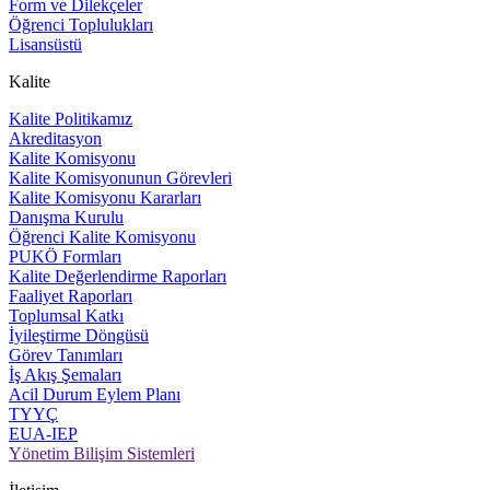
Form ve Dilekçeler
Öğrenci Toplulukları
Lisansüstü
Kalite
Kalite Politikamız
Akreditasyon
Kalite Komisyonu
Kalite Komisyonunun Görevleri
Kalite Komisyonu Kararları
Danışma Kurulu
Öğrenci Kalite Komisyonu
PUKÖ Formları
Kalite Değerlendirme Raporları
Faaliyet Raporları
Toplumsal Katkı
İyileştirme Döngüsü
Görev Tanımları
İş Akış Şemaları
Acil Durum Eylem Planı
TYYÇ
EUA-IEP
Yönetim Bilişim Sistemleri