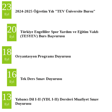
23
2024-2025 Öğretim Yılı "TEV Üniversite Bursu"
Eyl
20
Türkiye Engelliler Spor Yardım ve Eğitim Vakfı
(TESYEV) Burs Başvurusu
Eyl
18
Oryantasyon Programı Duyurusu
Eyl
16
Tek Ders Sınav Duyurusu
Eyl
13
Yabancı Dil I-II (YDL I-II) Dersleri Muafiyet Sınav
Duyurusu
Eyl