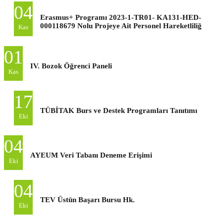
04
Erasmus+ Programı 2023-1-TR01- KA131-HED-
000118679 Nolu Projeye Ait Personel Hareketliliğ
Kas
01
IV. Bozok Öğrenci Paneli
Kas
17
TÜBİTAK Burs ve Destek Programları Tanıtımı
Eki
04
AYEUM Veri Tabanı Deneme Erişimi
Eki
04
TEV Üstün Başarı Bursu Hk.
Eki