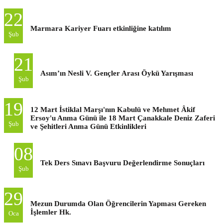
22
Marmara Kariyer Fuarı etkinliğine katılım
Şub
21
Asım’ın Nesli V. Gençler Arası Öykü Yarışması
Şub
19
12 Mart İstiklal Marşı'nın Kabulü ve Mehmet Âkif
Ersoy'u Anma Günü ile 18 Mart Çanakkale Deniz Zaferi
Şub
ve Şehitleri Anma Günü Etkinlikleri
08
Tek Ders Sınavı Başvuru Değerlendirme Sonuçları
Şub
29
Mezun Durumda Olan Öğrencilerin Yapması Gereken
İşlemler Hk.
Oca