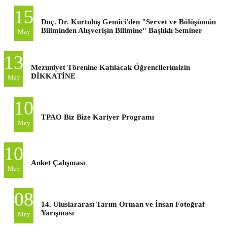
15
Doç. Dr. Kurtuluş Gemici'den "Servet ve Bölüşümün
Biliminden Alışverişin Bilimine" Başlıklı Seminer
May
13
Mezuniyet Törenine Katılacak Öğrencilerimizin
DİKKATİNE
May
10
TPAO Biz Bize Kariyer Programı
May
10
Anket Çalışması
May
08
14. Uluslararası Tarım Orman ve İnsan Fotoğraf
Yarışması
May