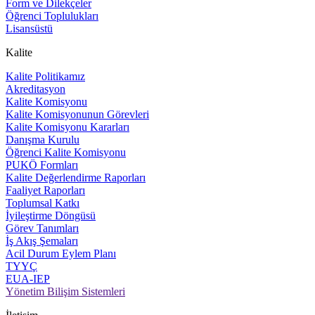
Form ve Dilekçeler
Öğrenci Toplulukları
Lisansüstü
Kalite
Kalite Politikamız
Akreditasyon
Kalite Komisyonu
Kalite Komisyonunun Görevleri
Kalite Komisyonu Kararları
Danışma Kurulu
Öğrenci Kalite Komisyonu
PUKÖ Formları
Kalite Değerlendirme Raporları
Faaliyet Raporları
Toplumsal Katkı
İyileştirme Döngüsü
Görev Tanımları
İş Akış Şemaları
Acil Durum Eylem Planı
TYYÇ
EUA-IEP
Yönetim Bilişim Sistemleri