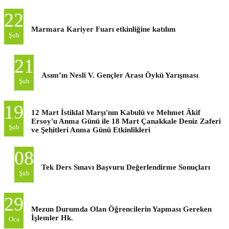
22
Marmara Kariyer Fuarı etkinliğine katılım
Şub
21
Asım’ın Nesli V. Gençler Arası Öykü Yarışması
Şub
19
12 Mart İstiklal Marşı'nın Kabulü ve Mehmet Âkif
Ersoy'u Anma Günü ile 18 Mart Çanakkale Deniz Zaferi
Şub
ve Şehitleri Anma Günü Etkinlikleri
08
Tek Ders Sınavı Başvuru Değerlendirme Sonuçları
Şub
29
Mezun Durumda Olan Öğrencilerin Yapması Gereken
İşlemler Hk.
Oca