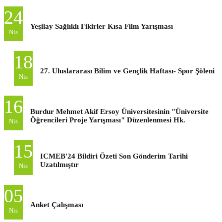
24
Yeşilay Sağlıklı Fikirler Kısa Film Yarışması
Nis
18
27. Uluslararası Bilim ve Gençlik Haftası- Spor Şöleni
Nis
16
Burdur Mehmet Akif Ersoy Üniversitesinin "Üniversite
Öğrencileri Proje Yarışması" Düzenlenmesi Hk.
Nis
15
ICMEB'24 Bildiri Özeti Son Gönderim Tarihi
Uzatılmıştır
Nis
05
Anket Çalışması
Nis