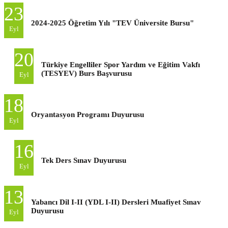
23
2024-2025 Öğretim Yılı "TEV Üniversite Bursu"
Eyl
20
Türkiye Engelliler Spor Yardım ve Eğitim Vakfı
(TESYEV) Burs Başvurusu
Eyl
18
Oryantasyon Programı Duyurusu
Eyl
16
Tek Ders Sınav Duyurusu
Eyl
13
Yabancı Dil I-II (YDL I-II) Dersleri Muafiyet Sınav
Duyurusu
Eyl