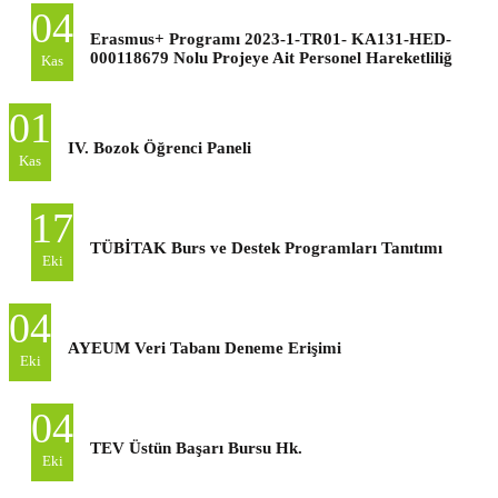
04
Erasmus+ Programı 2023-1-TR01- KA131-HED-
000118679 Nolu Projeye Ait Personel Hareketliliğ
Kas
01
IV. Bozok Öğrenci Paneli
Kas
17
TÜBİTAK Burs ve Destek Programları Tanıtımı
Eki
04
AYEUM Veri Tabanı Deneme Erişimi
Eki
04
TEV Üstün Başarı Bursu Hk.
Eki