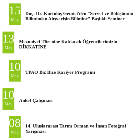
15
Doç. Dr. Kurtuluş Gemici'den "Servet ve Bölüşümün
Biliminden Alışverişin Bilimine" Başlıklı Seminer
May
13
Mezuniyet Törenine Katılacak Öğrencilerimizin
DİKKATİNE
May
10
TPAO Biz Bize Kariyer Programı
May
10
Anket Çalışması
May
08
14. Uluslararası Tarım Orman ve İnsan Fotoğraf
Yarışması
May