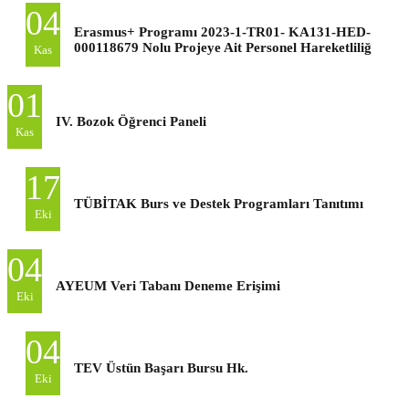
04
Erasmus+ Programı 2023-1-TR01- KA131-HED-
000118679 Nolu Projeye Ait Personel Hareketliliğ
Kas
01
IV. Bozok Öğrenci Paneli
Kas
17
TÜBİTAK Burs ve Destek Programları Tanıtımı
Eki
04
AYEUM Veri Tabanı Deneme Erişimi
Eki
04
TEV Üstün Başarı Bursu Hk.
Eki