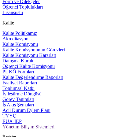
Form ve Dilekçeler
Öğrenci Toplulukları
Lisansüstü
Kalite
Kalite Politikamız
Akreditasyon
Kalite Komisyonu
Kalite Komisyonunun Görevleri
Kalite Komisyonu Kararları
Danışma Kurulu
Öğrenci Kalite Komisyonu
PUKÖ Formları
Kalite Değerlendirme Raporları
Faaliyet Raporları
Toplumsal Katkı
İyileştirme Döngüsü
Görev Tanımları
İş Akış Şemaları
Acil Durum Eylem Planı
TYYÇ
EUA-IEP
Yönetim Bilişim Sistemleri