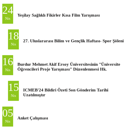
24
Yeşilay Sağlıklı Fikirler Kısa Film Yarışması
Nis
18
27. Uluslararası Bilim ve Gençlik Haftası- Spor Şöleni
Nis
16
Burdur Mehmet Akif Ersoy Üniversitesinin "Üniversite
Öğrencileri Proje Yarışması" Düzenlenmesi Hk.
Nis
15
ICMEB'24 Bildiri Özeti Son Gönderim Tarihi
Uzatılmıştır
Nis
05
Anket Çalışması
Nis