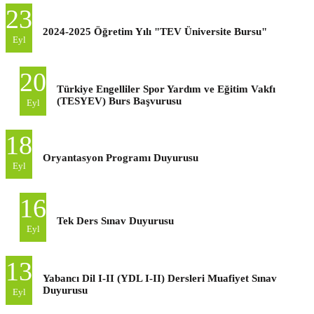
23
2024-2025 Öğretim Yılı "TEV Üniversite Bursu"
Eyl
20
Türkiye Engelliler Spor Yardım ve Eğitim Vakfı
(TESYEV) Burs Başvurusu
Eyl
18
Oryantasyon Programı Duyurusu
Eyl
16
Tek Ders Sınav Duyurusu
Eyl
13
Yabancı Dil I-II (YDL I-II) Dersleri Muafiyet Sınav
Duyurusu
Eyl