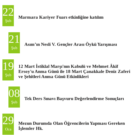
22
Marmara Kariyer Fuarı etkinliğine katılım
Şub
21
Asım’ın Nesli V. Gençler Arası Öykü Yarışması
Şub
19
12 Mart İstiklal Marşı'nın Kabulü ve Mehmet Âkif
Ersoy'u Anma Günü ile 18 Mart Çanakkale Deniz Zaferi
Şub
ve Şehitleri Anma Günü Etkinlikleri
08
Tek Ders Sınavı Başvuru Değerlendirme Sonuçları
Şub
29
Mezun Durumda Olan Öğrencilerin Yapması Gereken
İşlemler Hk.
Oca