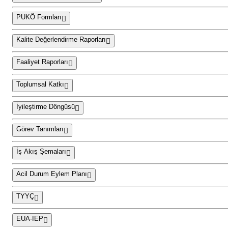
PUKÖ Formları
Kalite Değerlendirme Raporları
Faaliyet Raporları
Toplumsal Katkı
İyileştirme Döngüsü
Görev Tanımları
İş Akış Şemaları
Acil Durum Eylem Planı
TYYÇ
EUA-IEP