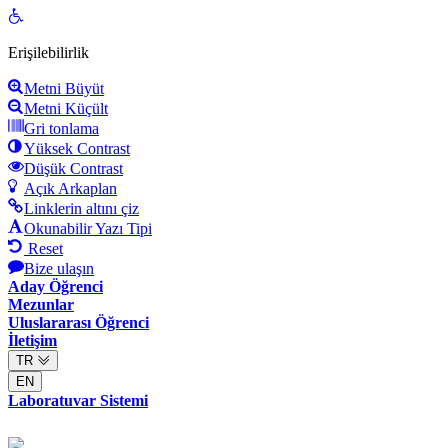
Open
toolbar
Erişilebilirlik
Metni Büyüt
Metni Küçült
Gri tonlama
Yüksek Contrast
Düşük Contrast
Açık Arkaplan
Linklerin altını çiz
Okunabilir Yazı Tipi
Reset
Bize ulaşın
Aday Öğrenci
Mezunlar
Uluslararası Öğrenci
İletişim
TR
EN
Laboratuvar Sistemi