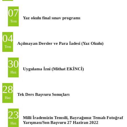
07
Yaz okulu final sınav programı
Tem
04
Açılmayan Dersler ve Para İadesi (Yaz Okulu)
Tem
30
Uygulama İzni (Mithat EKİNCİ)
Haz
28
Tek Ders Başvuru Sonuçları
Haz
23
Milli İrademizin Temsili, Bayrağımız Temalı Fotoğraf
Yarışması/Son Başvuru 27 Haziran 2022
Haz