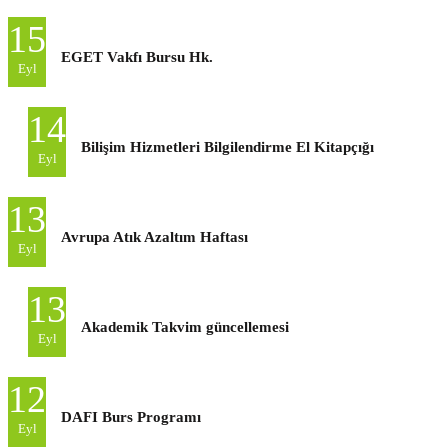
15
EGET Vakfı Bursu Hk.
Eyl
14
Bilişim Hizmetleri Bilgilendirme El Kitapçığı
Eyl
13
Avrupa Atık Azaltım Haftası
Eyl
13
Akademik Takvim güncellemesi
Eyl
12
DAFI Burs Programı
Eyl