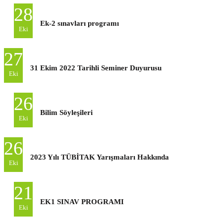
28
Ek-2 sınavları programı
Eki
27
31 Ekim 2022 Tarihli Seminer Duyurusu
Eki
26
Bilim Söyleşileri
Eki
26
2023 Yılı TÜBİTAK Yarışmaları Hakkında
Eki
21
EK1 SINAV PROGRAMI
Eki