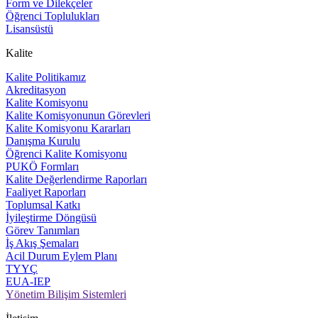
Form ve Dilekçeler
Öğrenci Toplulukları
Lisansüstü
Kalite
Kalite Politikamız
Akreditasyon
Kalite Komisyonu
Kalite Komisyonunun Görevleri
Kalite Komisyonu Kararları
Danışma Kurulu
Öğrenci Kalite Komisyonu
PUKÖ Formları
Kalite Değerlendirme Raporları
Faaliyet Raporları
Toplumsal Katkı
İyileştirme Döngüsü
Görev Tanımları
İş Akış Şemaları
Acil Durum Eylem Planı
TYYÇ
EUA-IEP
Yönetim Bilişim Sistemleri