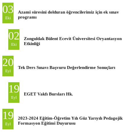
03
Azami süresini dolduran öğrencilerimiz için ek sınav
programı
Eki
02
Zonguldak Bülent Ecevit Üniversitesi Oryantasyon
Etkinliği
Eki
20
Tek Ders Sınavı Başvuru Değerlendirme Sonuçları
Eyl
19
EGET Vakfı Bursları Hk.
Eyl
19
2023-2024 Eğitim-Öğretim Yılı Güz Yarıyılı Pedagojik
Formasyon Eğitimi Duyurusu
Eyl