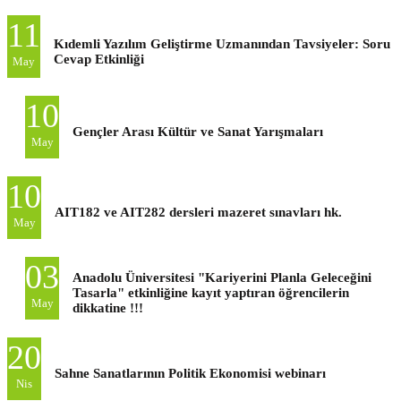
11
Kıdemli Yazılım Geliştirme Uzmanından Tavsiyeler: Soru
Cevap Etkinliği
May
10
Gençler Arası Kültür ve Sanat Yarışmaları
May
10
AIT182 ve AIT282 dersleri mazeret sınavları hk.
May
03
Anadolu Üniversitesi "Kariyerini Planla Geleceğini
Tasarla" etkinliğine kayıt yaptıran öğrencilerin
May
dikkatine !!!
20
Sahne Sanatlarının Politik Ekonomisi webinarı
Nis