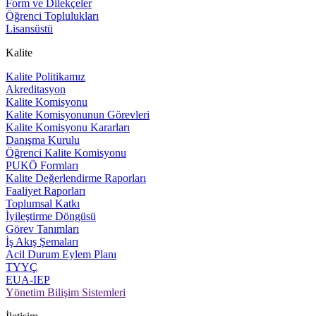
Form ve Dilekçeler
Öğrenci Toplulukları
Lisansüstü
Kalite
Kalite Politikamız
Akreditasyon
Kalite Komisyonu
Kalite Komisyonunun Görevleri
Kalite Komisyonu Kararları
Danışma Kurulu
Öğrenci Kalite Komisyonu
PUKÖ Formları
Kalite Değerlendirme Raporları
Faaliyet Raporları
Toplumsal Katkı
İyileştirme Döngüsü
Görev Tanımları
İş Akış Şemaları
Acil Durum Eylem Planı
TYYÇ
EUA-IEP
Yönetim Bilişim Sistemleri